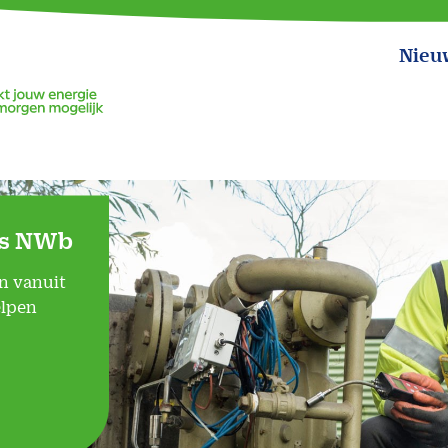
Nieu
ds NWb
n vanuit
elpen