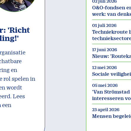
02 juli 2026
O&O-fondsen en
werk: van denk
01 juli 2026
: 'Richt
Techniekroute l
ing!'
technieksector
17 juni 2026
rganisatie
Nieuw: 'Routeka
schatbare
12 mei 2026
ring en
Sociale veilighe
e rol spelen in
05 mei 2026
ren wordt
'Van Strömstad 
erd. Lees
interesseren v
m een
23 april 2026
Mensen begelei