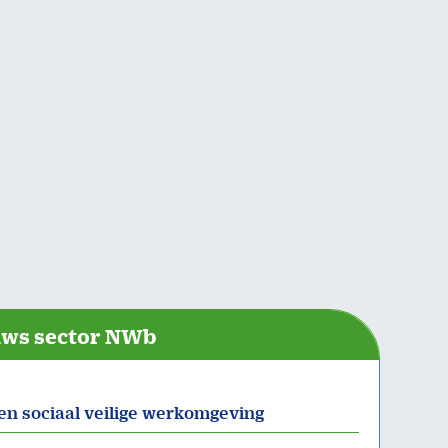
uws sector NWb
en sociaal veilige werkomgeving