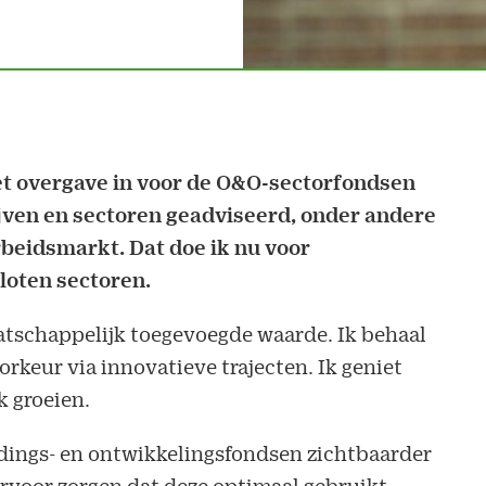
et overgave in voor de O&O-sectorfondsen
jven en sectoren geadviseerd, onder andere
beidsmarkt. Dat doe ik nu voor
oten sectoren.
aatschappelijk toegevoegde waarde. Ik behaal
orkeur via innovatieve trajecten. Ik geniet
k groeien.
idings- en ontwikkelingsfondsen zichtbaarder
 Ervoor zorgen dat deze optimaal gebruikt